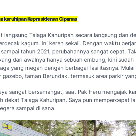
a karuhipan Keprasidenan Cipanas
at langsung Talaga Kahuripan secara langsung dan de
rdecak kagum. Ini keren sekali. Dengan waktu berjar
 sampai tahun 2021, perubahannya sangat cepat. Ta
yang dari awalnya hanya sebuah embung, kini sudah
laga yang megah dengan berbagai fasilitasnya. Mulai
r gazebo, taman Berundak, termasuk area parkir yang
ya sangat bersemangat, saat Pak Heru mengajak ka
bih dekat Talaga Kahuripan. Saya pun mempercepat 
egera sampai di sana.