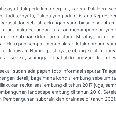
ah saya tidak perlu lama berpikir, karena Pak Heru se
. Jadi ternyata, Talaga yang ada di istana Kepresid
i berasal dari sebuah cekungan yang biasa disebut e
n turun, maka cekungan itu akan menampung air yan 
ntuk kebutuhan di luar area istana. Misalnya untuk 
ak Heru pun sempat menunjukkan letak embung yang
kit di bawah. Namun pastinya, embung kecil ini hany
ir sedikit, sehingga dibuatlah kolam yang lebih bes
sekali sudah ada papan foto informasi seputar Talaga
 dengan detail, bagaimana kondisi embung sebelum ta
lakukan revitalisasi embung di tahun 2017 juga, sam
embangunan landscape embung di tahun 2018. Setela
nn Pembangunan subdrain dan drainase di tahun 2021