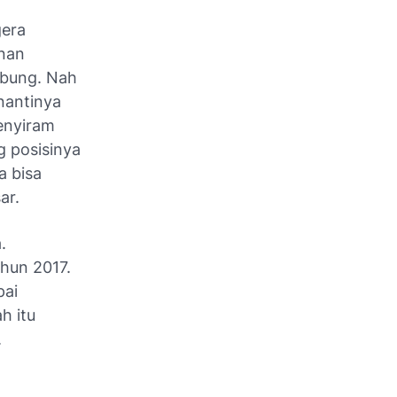
gera
enan
mbung. Nah
nantinya
menyiram
 posisinya
a bisa
ar.
.
hun 2017.
pai
h itu
.