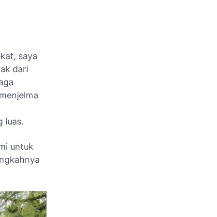
kat, saya
ak dari
laga
 menjelma
 luas.
mi untuk
langkahnya