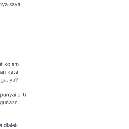
nya saya
ut kolam
an kata
aga, ya?
punyai arti
ggunaan
 dialek