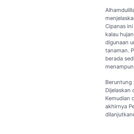
Alhamdulill
menjelaskan
Cipanas in
kalau huja
digunaan u
tanaman. P
berada sedi
menampung a
Beruntung 
Dijelaskan
Kemudian di
akhirnya P
dilanjutka