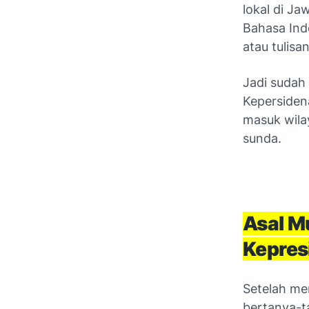
lokal di J
Bahasa Ind
atau tulisan
Jadi sudah
Kepersiden
masuk wil
sunda.
Asal Mu
Kepres
Setelah men
bertanya-t