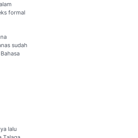
dalam
eks formal
ana
panas sudah
 Bahasa
ya lalu
a Talaga,