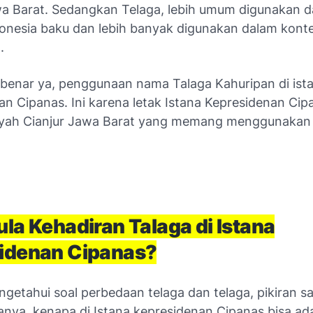
awa Barat. Sedangkan Telaga, lebih umum digunakan 
onesia baku dan lebih banyak digunakan dalam kont
.
 benar ya, penggunaan nama Talaga Kahuripan di ist
an Cipanas. Ini karena letak Istana Kepresidenan Ci
ayah Cianjur Jawa Barat yang memang menggunakan
la Kehadiran Talaga di Istana
idenan Cipanas?
getahui soal perbedaan telaga dan telaga, pikiran sa
anya, kenapa di Istana kepresidenan Cipanas bisa ad