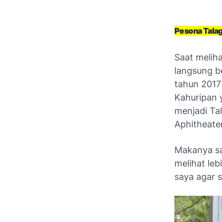
Pesona Talag
Saat melih
langsung be
tahun 2017
Kahuripan 
menjadi Ta
Aphitheate
Makanya sa
melihat le
saya agar s