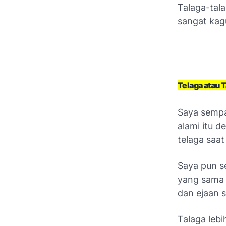
Talaga-tal
sangat kagu
Telaga atau 
Saya sempa
alami itu 
telaga saat
Saya pun s
yang sama 
dan ejaan s
Talaga leb