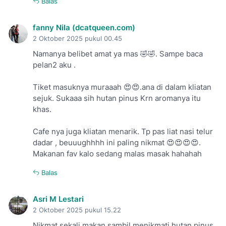
Balas
fanny Nila (dcatqueen.com)
2 Oktober 2025 pukul 00.45
Namanya belibet amat ya mas 🤣🤣. Sampe baca
pelan2 aku .
Tiket masuknya muraaah 😍😍.ana di dalam kliatan
sejuk. Sukaaa sih hutan pinus Krn aromanya itu
khas.
Cafe nya juga kliatan menarik. Tp pas liat nasi telur
dadar , beuuughhhh ini paling nikmat 😍😍😍😍.
Makanan fav kalo sedang malas masak hahahah
Balas
Asri M Lestari
2 Oktober 2025 pukul 15.22
Nikmat sekali makan sambil menikmati hutan pinus.