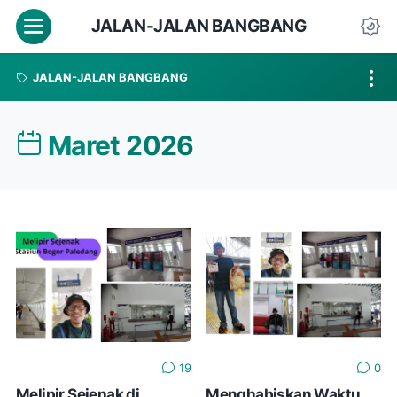
Menu
JALAN-JALAN BANGBANG
Da
JALAN-JALAN BANGBANG
Maret 2026
19
0
Melipir Sejenak di
Menghabiskan Waktu