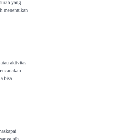
 murah yang
dah menentukan
atau aktivitas
 rencanakan
a bisa
maskapai
sanya nih,