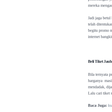
mereka mengada
Jadi jaga betu
telah ditentuk
begitu promo m
internet bangki
Beli Tiket Jauh
Bila ternyata p
harganya masih
mendadak, dija
Lalu cari tiket
Baca Juga:
lo