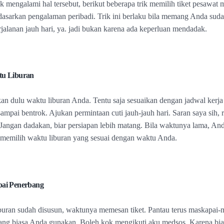
ak mengalami hal tersebut, berikut beberapa trik memilih tiket pesawat
dasarkan pengalaman peribadi. Trik ini berlaku bila memang Anda su
rjalanan jauh hari, ya. jadi bukan karena ada keperluan mendadak.
tu Liburan
kan dulu waktu liburan Anda. Tentu saja sesuaikan dengan jadwal kerja 
ampai bentrok. Ajukan permintaan cuti jauh-jauh hari. Saran saya sih,
. Jangan dadakan, biar persiapan lebih matang. Bila waktunya lama, And
memilih waktu liburan yang sesuai dengan waktu Anda.
ai Penerbang
iburan sudah disusun, waktunya memesan tiket. Pantau terus maskapai-
ng biasa Anda gunakan. Boleh kok mengikuti aku medsos. Karena bia