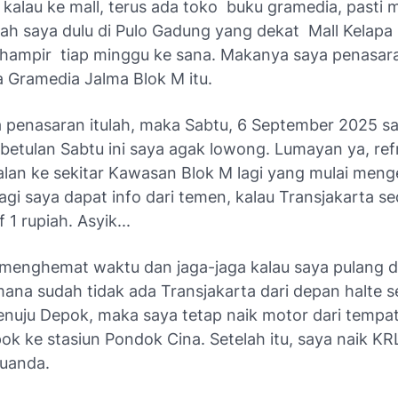
i kalau ke mall, terus ada toko buku gramedia, pasti
ah saya dulu di Pulo Gadung yang dekat Mall Kelapa
hampir tiap minggu ke sana. Makanya saya penasaran
 Gramedia Jalma Blok M itu.
 penasaran itulah, maka Sabtu, 6 September 2025 sa
ebetulan Sabtu ini saya agak lowong. Lumayan ya, ref
jalan ke sekitar Kawasan Blok M lagi yang mulai meng
agi saya dapat info dari temen, kalau Transjakarta s
f 1 rupiah. Asyik...
 menghemat waktu dan jaga-jaga kalau saya pulang di
mana sudah tidak ada Transjakarta dari depan halte s
uju Depok, maka saya tetap naik motor dari tempat
ok ke stasiun Pondok Cina. Setelah itu, saya naik KRL
Juanda.