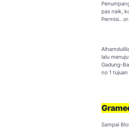
Penumpang 
pas naik, 
Permisi.. 
Alhamdulill
lalu menuju
Gadung-Bala
no 1 tujuan
Gramed
Sampai Blok