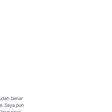
udah benar
e. Saya pun
Terus saya