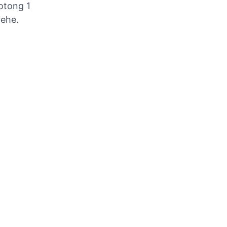
otong 1
hehe.