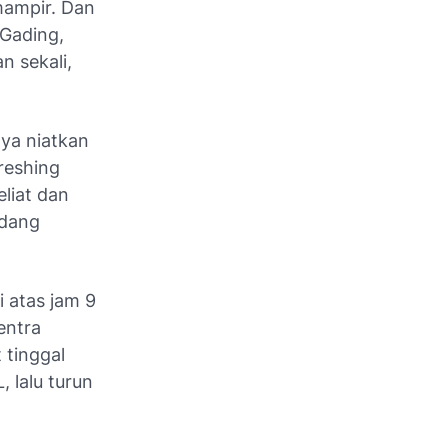
 mampir. Dan
 Gading,
 sekali,
ya niatkan
reshing
eliat dan
edang
 atas jam 9
entra
 tinggal
, lalu turun