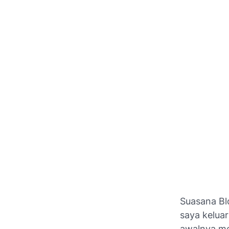
Suasana Bl
saya kelua
awalnya me