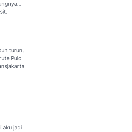
ntungnya…
it.
pun turun,
rute Pulo
ansjakarta
 aku jadi