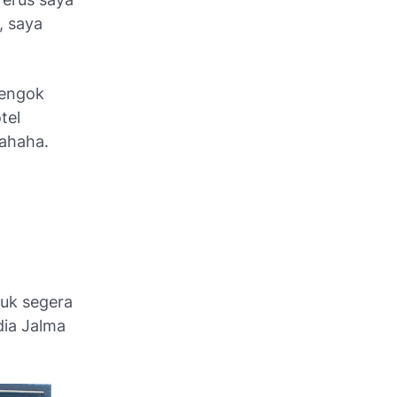
, saya
tengok
tel
hahaha.
tuk segera
dia Jalma