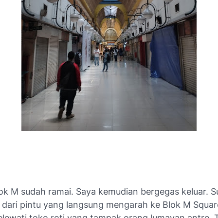
ok M sudah ramai. Saya kemudian bergegas keluar.
S
r dari pintu yang langsung mengarah ke Blok M Squar
lewati toko roti yang tampak orang lumayan antre. 