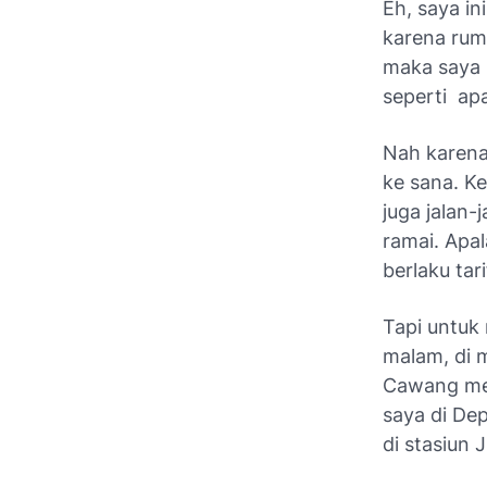
Eh, saya in
karena rum
maka saya 
seperti
apa
Nah karena
ke sana. K
juga jalan-
ramai. Apal
berlaku tari
Tapi untuk
malam, di 
Cawang men
saya di Dep
di stasiun 