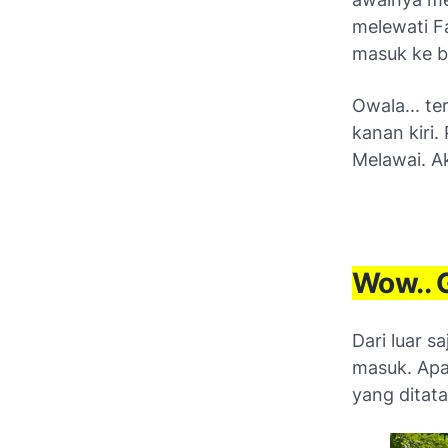
melewati F
masuk ke b
Owala... te
kanan kiri.
Melawai. Ak
Wow.. 
Dari luar s
masuk. Apal
yang ditata